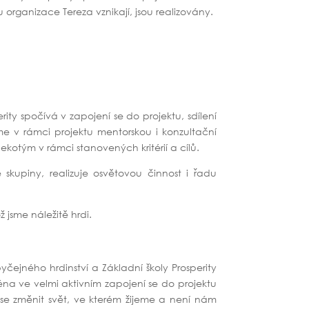
u organizace Tereza vznikají, jsou realizovány.
rity spočívá v zapojení se do projektu, sdílení
me v rámci projektu mentorskou i konzultační
í ekotým v rámci stanovených kritérií a cílů.
skupiny, realizuje osvětovou činnost i řadu
ž jsme náležitě hrdi.
čejného hrdinství a Základní školy Prosperity
na ve velmi aktivním zapojení se do projektu
se změnit svět, ve kterém žijeme a není nám