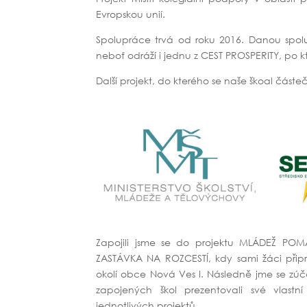
Evropskou unií.
Spolupráce trvá od roku 2016. Danou spol
neboť odráží i jednu z CEST PROSPERITY, po kte
Další projekt, do kterého se naše škoal částeč
Zapojili jsme se do projektu MLÁDEŽ POM
ZASTÁVKA NA ROZCESTÍ, kdy sami žáci připr
okolí obce Nová Ves I. Následně jme se zúča
zapojených škol prezentovali své vlastn
jednotlivých projektů.