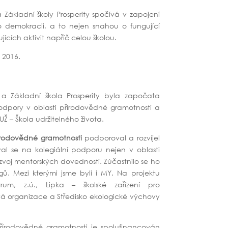
Základní školy Prosperity spočívá v zapojení
o demokracii, a to nejen snahou o fungující
jících aktivit napříč celou školou.
 2016.
 Základní škola Prosperity byla započata
podpory v oblasti přírodovědné gramotnosti a
Ž – Škola udržitelného života.
přírodovědné gramotnosti
podporoval a rozvíjel
l se na kolegiální podporu nejen v oblasti
voj mentorských dovedností. Zúčastnilo se ho
gů. Mezi kterými jsme byli i MY. Na projektu
rum, z.ú., Lipka – školské zařízení pro
vá organizace a Středisko ekologické výchovy
 přírodovědné gramotnosti je spolufinancován