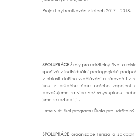
Projekt byl realizován v letech 2017 – 2018.
SPOLUPRÁCE
Školy pro udržitelný život a mís
spočívá v individuální pedagogické podpoře
v oblasti dalšího vzdělávání a zároveň i v z
jsou v průběhu času našeho zapojení do
považujeme za více než smysluplnou, neboť
jsme se rozhodli jít.
Jsme v síti škol programu Škola pro udržiteln
SPOLUPRÁCE
organizace Tereza a Základní 