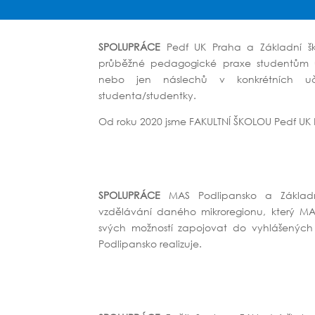
SPOLUPRÁCE
Pedf UK Praha a Základní ško
průběžné pedagogické praxe studentům uči
nebo jen náslechů v konkrétních u
studenta/studentky.
Od roku 2020 jsme FAKULTNÍ ŠKOLOU Pedf UK 
SPOLUPRÁCE
MAS Podlipansko a Základní 
vzdělávání daného mikroregionu, který MA
svých možností zapojovat do vyhlášených p
Podlipansko realizuje.