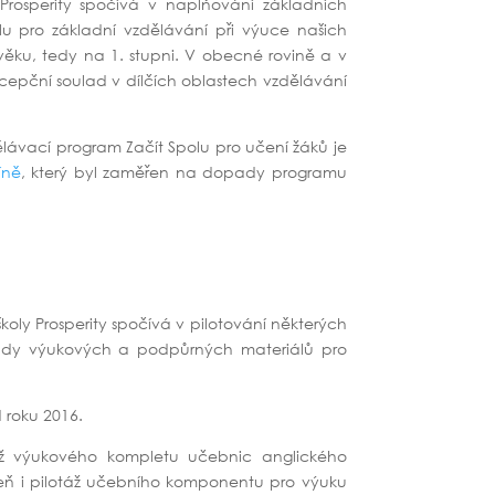
Prosperity spočívá v naplňování základních
u pro základní vzdělávání při výuce našich
věku, tedy na 1. stupni. V obecné rovině a v
koncepční soulad v dílčích oblastech vzdělávání
ělávací program Začít Spolu pro učení žáků je
íně
, který byl zaměřen na dopady programu
školy Prosperity spočívá v pilotování některých
řady výukových a podpůrných materiálů pro
 roku 2016.
áž výukového kompletu učebnic anglického
oveň i pilotáž učebního komponentu pro výuku