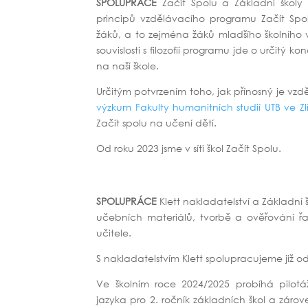
SPOLUPRÁCE
Začít Spolu a Základní školy 
principů vzdělávacího programu Začít Spol
žáků, a to zejména žáků mladšího školního 
souvislosti s filozofií programu jde o určitý 
na naší škole.
Určitým potvrzením toho, jak přínosný je vzd
výzkum Fakulty humanitních studií UTB ve Zl
Začít spolu na učení dětí.
Od roku 2023 jsme v síti škol Začít Spolu.
SPOLUPRÁCE
Klett nakladatelství a Základní 
učebních materiálů, tvorbě a ověřování 
učitele.
S nakladatelstvím Klett spolupracujeme již od
Ve školním roce 2024/2025 probíhá pilot
jazyka pro 2. ročník základních škol a zár