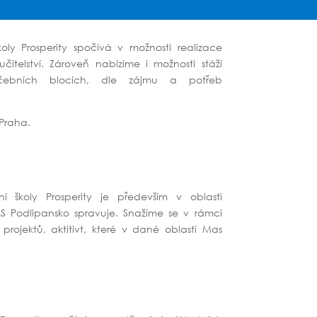
ly Prosperity spočívá v možnosti realizace
telství. Zároveň nabízíme i možnosti stáží
čebních blocích, dle zájmu a potřeb
Praha.
školy Prosperity je především v oblasti
S Podlipansko spravuje. Snažíme se v rámci
rojektů, aktitivt, které v dané oblasti Mas