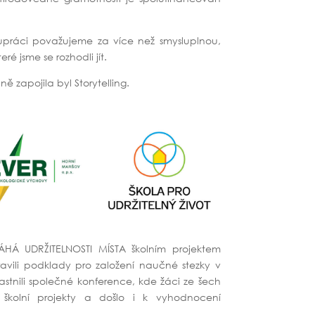
upráci považujeme za více než smysluplnou,
ré jsme se rozhodli jít.
ně zapojila byl Storytelling.
ÁHÁ UDRŽITELNOSTI MÍSTA školním projektem
avili podklady pro založení naučné stezky v
stnili společné konference, kde žáci ze šech
í školní projekty a došlo i k vyhodnocení