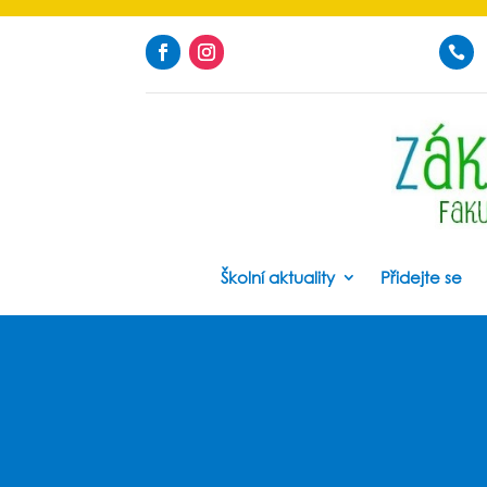

Školní aktuality
Přidejte se