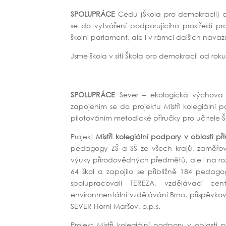
SPOLUPRÁCE
Cedu (Škola pro demokracii) a 
se do vytváření podporujícího prostředí pr
školní parlament, ale i v rámci dalších navazu
Jsme škola v síti Škola pro demokracii od roku
SPOLUPRÁCE
Sever – ekologická výchova a
zapojením se do projektu Mistři kolegiální 
pilotováním metodické příručky pro učitele ŠU
Projekt
Mistři kolegiální podpory v oblasti 
pedagogy ZŠ a SŠ ze všech krajů, zaměřova
výuky přírodovědných předmětů, ale i na roz
64 škol a zapojilo se přibližně 184 pedago
spolupracovali TEREZA, vzdělávací cent
environmentální vzdělávání Brno, příspěvko
SEVER Horní Maršov, o.p.s.
Projekt Mistři kolegiální podpory v oblasti