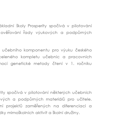
ákladní školy Prosperity spočívá v pilotování
a ověřování řady výukových a podpůrných
áž učebního komponentu pro výuku českého
uceleného kompletu učebnic a pracovních
ocí genetické metody čtení v 1. ročníku
ity spočívá v pilotování některých učebních
ových a podpůrných materiálů pro učitele.
ání projektů zaměřených na diferenciaci a
y mimoškolních aktivit a školní družiny.