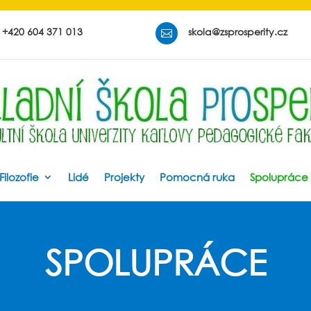
+420 604 371 013
skola@zsprosperity.cz

Filozofie
Lidé
Projekty
Pomocná ruka
Spolupráce
SPOLUPRÁCE